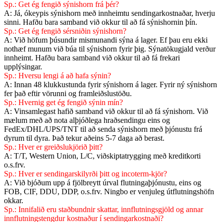
Sp.: Get ég fengið sýnishorn frá þér?
A: Já, ókeypis sýnishorn með innheimtu sendingarkostnaðar, hverju
sinni. Hafðu bara samband við okkur til að fá sýnishornin þín.
Sp.: Get ég fengið sérsniðin sýnishorn?
A: Við höfum þúsundir mismunandi sýna á lager. Ef þau eru ekki
nothæf munum við búa til sýnishorn fyrir þig. Sýnatökugjald verður
innheimt. Hafðu bara samband við okkur til að fá frekari
upplýsingar.
Sp.: Hversu lengi á að hafa sýnin?
A: Innan 48 klukkustunda fyrir sýnishorn á lager. Fyrir ný sýnishorn
fer það eftir vörunni og framleiðslustöðu.
Sp.: Hvernig get ég fengið sýnin mín?
A: Vinsamlegast hafið samband við okkur til að fá sýnishorn. Við
mælum með að nota alþjóðlega hraðsendingu eins og
FedEx/DHL/UPS/TNT til að senda sýnishorn með þjónustu frá
dyrum til dyra. Það tekur aðeins 5-7 daga að berast.
Sp.: Hver er greiðslukjörið þitt?
A: T/T, Western Union, L/C, viðskiptatrygging með kreditkorti
o.s.frv.
Sp.: Hver er sendingarskilyrði þitt og incoterm-kjör?
A: Við bjóðum upp á fjölbreytt úrval flutningaþjónustu, eins og
FOB, CIF, DDU, DDP, o.s.frv. Ningbo er venjuleg útflutningshöfn
okkar.
Sp.: Innifalið eru staðbundnir skattar, innflutningsgjöld og annar
innflutningstengdur kostnaður í sendingarkostnaði?