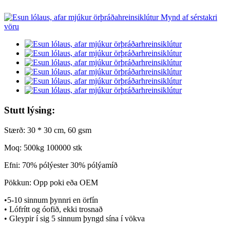
Stutt lýsing:
Stærð: 30 * 30 cm, 60 gsm
Moq: 500kg 100000 stk
Efni: 70% pólýester 30% pólýamíð
Pökkun: Opp poki eða OEM
•5-10 sinnum þynnri en örfín
• Lófrítt og óofið, ekki trosnað
• Gleypir í sig 5 sinnum þyngd sína í vökva