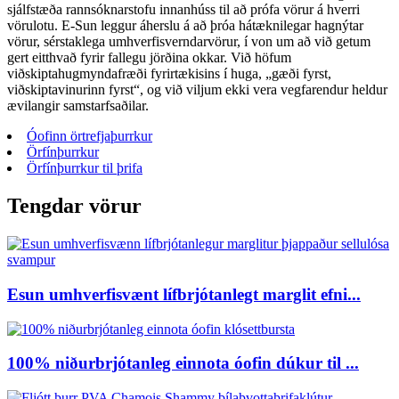
sjálfstæða rannsóknarstofu innanhúss til að prófa vörur á hverri
vörulotu. E-Sun leggur áherslu á að þróa hátæknilegar hagnýtar
vörur, sérstaklega umhverfisverndarvörur, í von um að við getum
gert eitthvað fyrir fallegu jörðina okkar. Við höfum
viðskiptahugmyndafræði fyrirtækisins í huga, „gæði fyrst,
viðskiptavinurinn fyrst“, og við viljum ekki vera vegfarendur heldur
ævilangir samstarfsaðilar.
Óofinn örtrefjaþurrkur
Örfínþurrkur
Örfínþurrkur til þrifa
Tengdar vörur
Esun umhverfisvænt lífbrjótanlegt marglit efni...
100% niðurbrjótanleg einnota óofin dúkur til ...