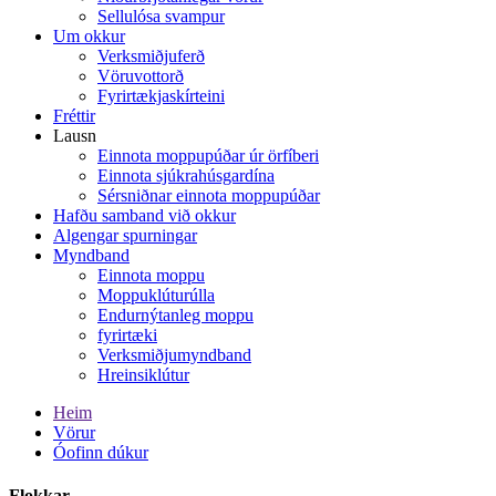
Sellulósa svampur
Um okkur
Verksmiðjuferð
Vöruvottorð
Fyrirtækjaskírteini
Fréttir
Lausn
Einnota moppupúðar úr örfíberi
Einnota sjúkrahúsgardína
Sérsniðnar einnota moppupúðar
Hafðu samband við okkur
Algengar spurningar
Myndband
Einnota moppu
Moppuklúturúlla
Endurnýtanleg moppu
fyrirtæki
Verksmiðjumyndband
Hreinsiklútur
Heim
Vörur
Óofinn dúkur
Flokkar