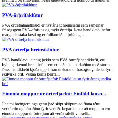
hreinlæti og smitvarnir. Þessi gluggatjöld eru hönnuð til notkunar...
PVA-örþrifaklútur
PVA örtrefjahandklæði er nýstárlegt hreinsiefni sem sameinar
frásogsgetu PVA-efnisins og mýkt örtrefja. Þetta handklæði hefur
marga einstaka kosti og er fullkomið til þrifa og...
PVA örtrefja hreinsiklútur
PVA handklæði, einnig þekkt sem PVA örtrefjahandklæði, eru
byltingarkennd hreinsiefni sem eru að taka markaðinn með stormi.
Þessi handklæði bjóða upp á framúrskarandi frásogseiginleika fyrir
skilvirka þrif. Vegna kerfis þeirra...
Einnota moppur úr örtrefjaefni: Einföld lausn...
Í heimi hreingerninga getur það skipt sköpum að finna réttu
verkfærin og búnaðinn fyrir verkið. Þegar kemur að moppum eru
einnota moppur úr örtrefjum að verða sífellt vinsælli...