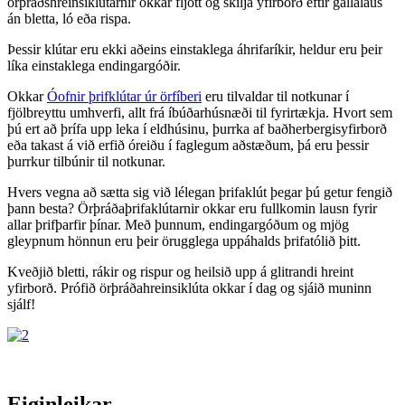
örþráðshreinsiklútarnir okkar fljótt og skilja yfirborð eftir gallalaus
án bletta, ló eða rispa.
Þessir klútar eru ekki aðeins einstaklega áhrifaríkir, heldur eru þeir
líka einstaklega endingargóðir.
Okkar
Óofnir þrifklútar úr örfíberi
eru tilvaldar til notkunar í
fjölbreyttu umhverfi, allt frá íbúðarhúsnæði til fyrirtækja. Hvort sem
þú ert að þrífa upp leka í eldhúsinu, þurrka af baðherbergisyfirborð
eða takast á við erfið óreiðu í faglegum aðstæðum, þá eru þessir
þurrkur tilbúnir til notkunar.
Hvers vegna að sætta sig við lélegan þrifaklút þegar þú getur fengið
þann besta? Örþráðaþrifaklútarnir okkar eru fullkomin lausn fyrir
allar þrifþarfir þínar. Með þunnum, endingargóðum og mjög
gleypnum hönnun eru þeir örugglega uppáhalds þrifatólið þitt.
Kveðjið bletti, rákir og rispur og heilsið upp á glitrandi hreint
yfirborð. Prófið örþráðahreinsiklúta okkar í dag og sjáið muninn
sjálf!
Eiginleikar