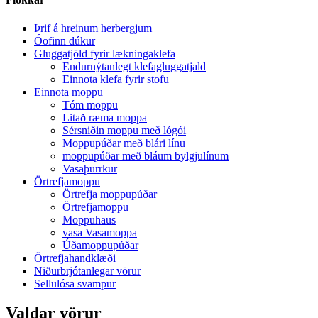
Þrif á hreinum herbergjum
Óofinn dúkur
Gluggatjöld fyrir lækningaklefa
Endurnýtanlegt klefagluggatjald
Einnota klefa fyrir stofu
Einnota moppu
Tóm moppu
Litað ræma moppa
Sérsniðin moppu með lógói
Moppupúðar með blári línu
moppupúðar með bláum bylgjulínum
Vasaþurrkur
Örtrefjamoppu
Örtrefja moppupúðar
Örtrefjamoppu
Moppuhaus
vasa Vasamoppa
Úðamoppupúðar
Örtrefjahandklæði
Niðurbrjótanlegar vörur
Sellulósa svampur
Valdar vörur