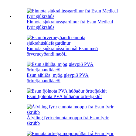
Einnota sjúkrahússgardínur frá Esun Medical
fyrir sjúkrahús
Einnota sjúkrahússrúmmál Esun með
örverueyðandi næði...
Esun alhliða, mjög gleypið PVA
örtrefjahandklæði
Esun fjölnota PVA húðaður örtrefjaklút
Áfylling fyrir einnota moppu frá Esun fyrir
skrúbb