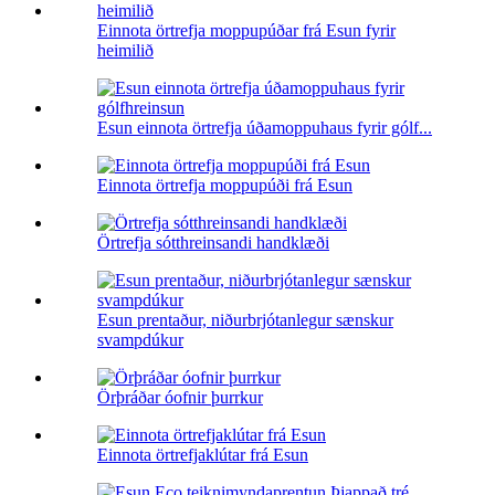
Einnota örtrefja moppupúðar frá Esun fyrir
heimilið
Esun einnota örtrefja úðamoppuhaus fyrir gólf...
Einnota örtrefja moppupúði frá Esun
Örtrefja sótthreinsandi handklæði
Esun prentaður, niðurbrjótanlegur sænskur
svampdúkur
Örþráðar óofnir þurrkur
Einnota örtrefjaklútar frá Esun