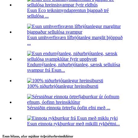
Esun Eco teiknimyndaprentun þjappað tré
sellulósa ...
Esun umhverfisvæn lífbrjótanleg marglit þjöppuð
...
Endurnýtanleg, niðurbrjótanleg, sænsk sellulósa
svampur frá Esun...
100% niðurbrjótanlegur hreinsibursti
Sérsniðin einnota örtrefja óofin efni með ...
Esun einnota rykþurrkur með mikilli rykþéttni...
Esun lólaus, afar mjúkur örþráðarhreinsiklútur