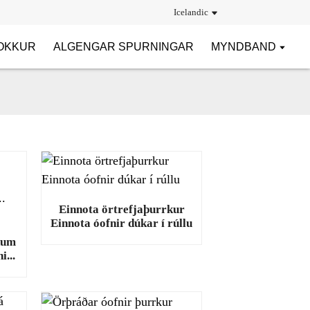
Icelandic
 OKKUR
ALGENGAR SPURNINGAR
MYNDBAND
Einnota örtrefjaþurrkur
Einnota óofnir dúkar í rúllu
num
i...