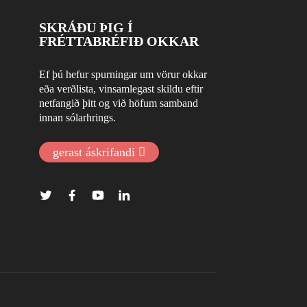
SKRÁÐU ÞIG Í
FRÉTTABRÉFIÐ OKKAR
Ef þú hefur spurningar um vörur okkar
eða verðlista, vinsamlegast skildu eftir
netfangið þitt og við höfum samband
innan sólarhrings.
gerast áskrifandi