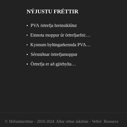
NÝJUSTU FRÉTTIR
PVA örtrefja hreinsiklútur
Einnota moppur úr örtrefjaefni:
Einföld lausn fyrir árangursríka þrif
Kynnum byltingarkennda PVA
örtrefjaklútinn okkar
Sérsniðnar örtrefjamoppur
Örtrefja er að gjörbylta
hreinsiiðnaðinum
© Höfundarréttur - 2010-2024: Allur réttur áskilinn
- Veftré
Resource