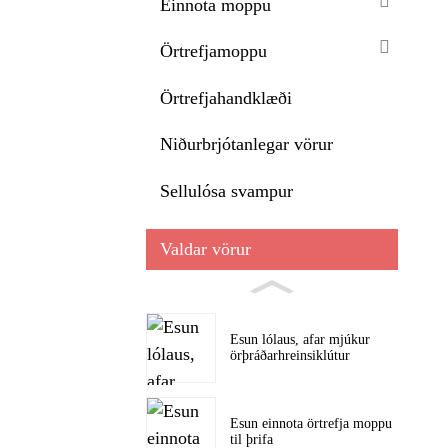
Einnota moppu
Örtrefjamoppu
Örtrefjahandklæði
Niðurbrjótanlegar vörur
Sellulósa svampur
Valdar vörur
Esun lólaus, afar mjúkur
örþráðarhreinsiklútur
Esun einnota örtrefja moppu
til þrifa