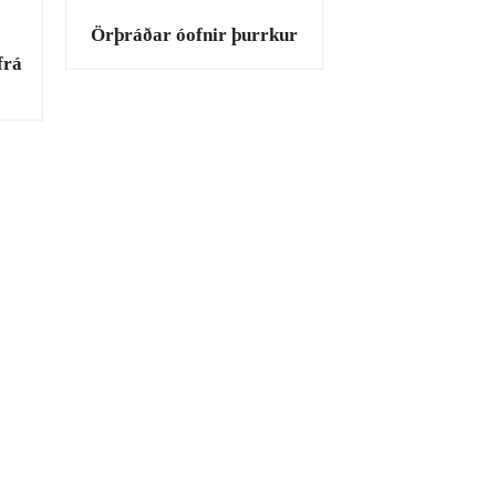
Örþráðar óofnir þurrkur
frá