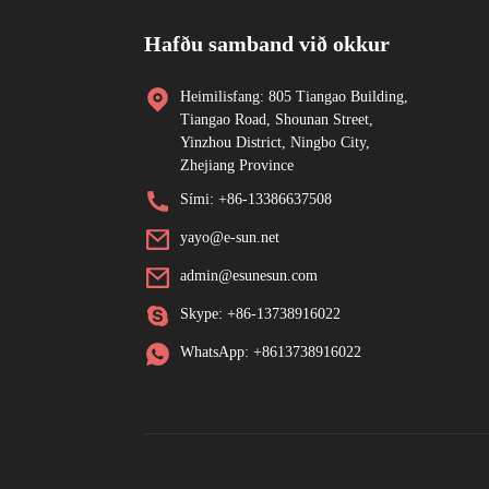
Hafðu samband við okkur
Heimilisfang: 805 Tiangao Building,
Tiangao Road, Shounan Street,
Yinzhou District, Ningbo City,
Zhejiang Province
Sími: +86-13386637508
yayo@e-sun.net
admin@esunesun.com
Skype: +86-13738916022
WhatsApp: +8613738916022