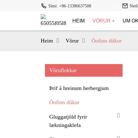
Sími: +86-13386637508
Netf
HEIM
VÖRUR
UM O
Heim
Vörur
Óofinn dúkur
Vöruflokkar
Þrif á hreinum herbergjum
Óofinn dúkur
Gluggatjöld fyrir
lækningaklefa