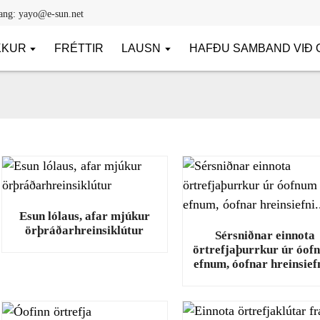
ang: yayo@e-sun.net
KKUR
FRÉTTIR
LAUSN
HAFÐU SAMBAND VIÐ
Esun lólaus, afar mjúkur
örþráðarhreinsiklútur
Sérsniðnar einnota
örtrefjaþurrkur úr óof
efnum, óofnar hreinsiefn