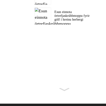
Esun einnota
örtrefjaskrúbbmoppu fyrir
gólf í hreinu herbergi